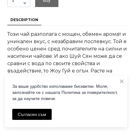
Buy
DESCRIPTION
Този чай разполага с мощен, обемен аромат и
уникален вкус, с незабравим послевкус. Той е
особено ценен сред почитателите на силни и
наситени чайове. И ако Шуй Сян може да се
сравни с вода по своите свойства и
въздействие, то Жоу Гуй е огън. Расте на
планината Хо Ян Шан, на фабриката Лао Чень
Ча Чанг.
За ваше удобство използваме бисквитки. Моля,
запознайте се с нашата Политика за поверителност,
за да научите повече.
Съгласен съм