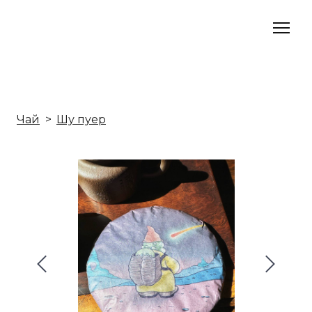
Чай
Шу пуер