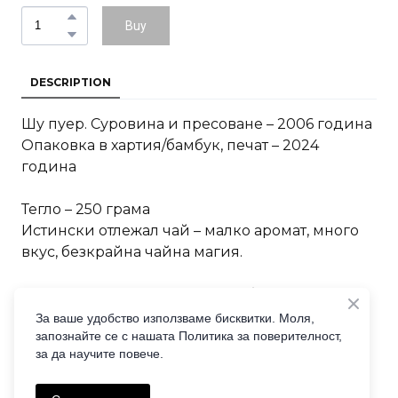
Buy
DESCRIPTION
Шу пуер. Суровина и пресоване – 2006 година
Опаковка в хартия/бамбук, печат – 2024
година
Тегло – 250 грама
Истински отлежал чай – малко аромат, много
вкус, безкрайна чайна магия.
Много интересен шу пуер. Добър подарък за
човек, който обича истински чай.
За ваше удобство използваме бисквитки. Моля,
запознайте се с нашата Политика за поверителност,
за да научите повече.