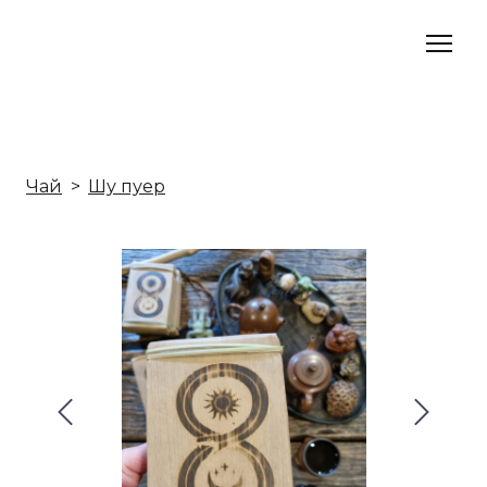
Чай
Шу пуер