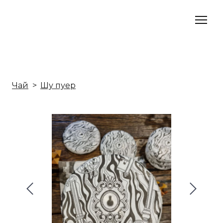
Чай
Шу пуер