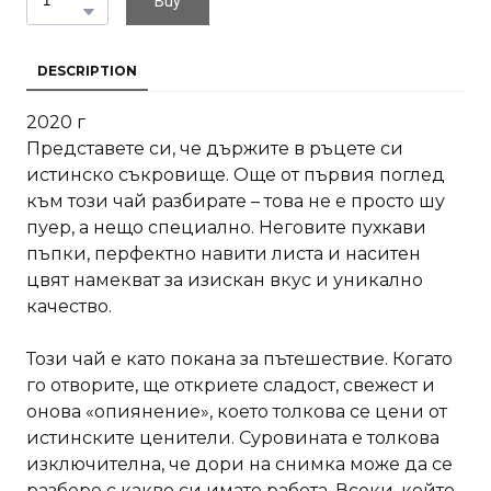
Buy
DESCRIPTION
2020 г
Представете си, че държите в ръцете си
истинско съкровище. Още от първия поглед
към този чай разбирате – това не е просто шу
пуер, а нещо специално. Неговите пухкави
пъпки, перфектно навити листа и наситен
цвят намекват за изискан вкус и уникално
качество.
Този чай е като покана за пътешествие. Когато
го отворите, ще откриете сладост, свежест и
онова «опиянение», което толкова се цени от
истинските ценители. Суровината е толкова
изключителна, че дори на снимка може да се
разбере с какво си имате работа. Всеки, който