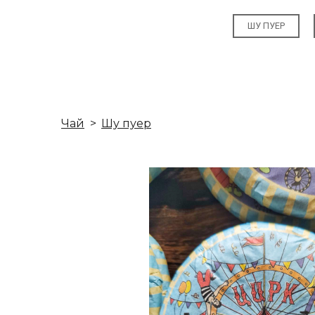
ШУ ПУЕР
Чай
Шу пуер