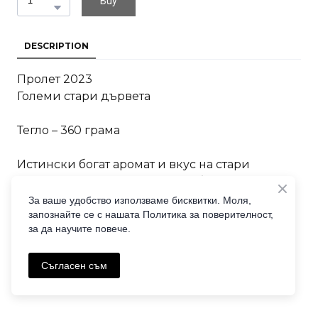
Buy
DESCRIPTION
Пролет 2023
Големи стари дървета
Тегло – 360 грама
Истински богат аромат и вкус на стари
дървета – сладък, вкусен, дълбок, ще се
променя красиво с времето.
За ваше удобство използваме бисквитки. Моля,
запознайте се с нашата Политика за поверителност,
за да научите повече.
Съгласен съм