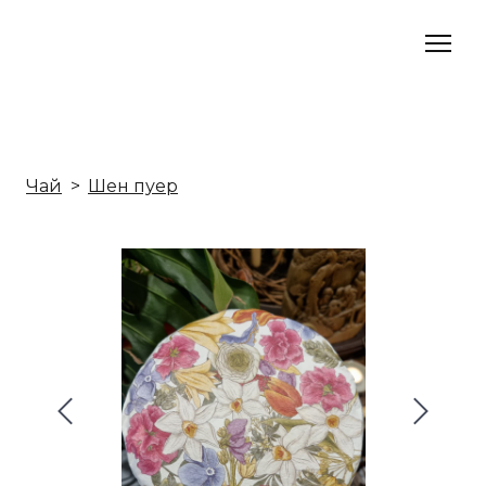
Чай
Шен пуер