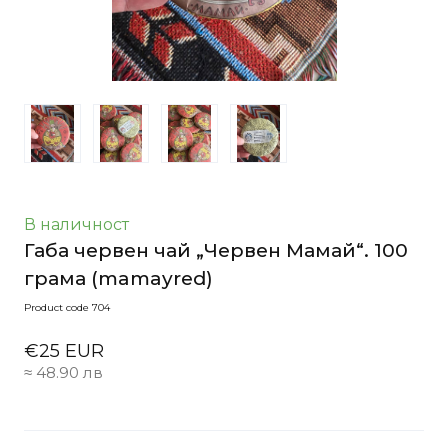
В наличност
Габа червен чай „Червен Мамай“. 100
грама
(mamayred)
Product code 704
€25 EUR
≈ 48.90 лв