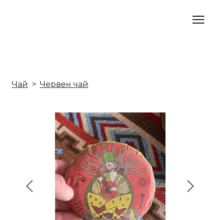
Чай
Червен чай