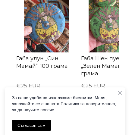
Габа улун „Син
Габа Шен пуер
Мамай“. 100 грама
„Зелен Мамай“. 100
грама.
€25 EUR
€25 EUR
≈ 48.90 лв
≈ 48.90 лв
За ваше удобство използваме бисквитки. Моля,
запознайте се с нашата Политика за поверителност,
КУПИ
КУПИ
за да научите повече.
Съгласен съм